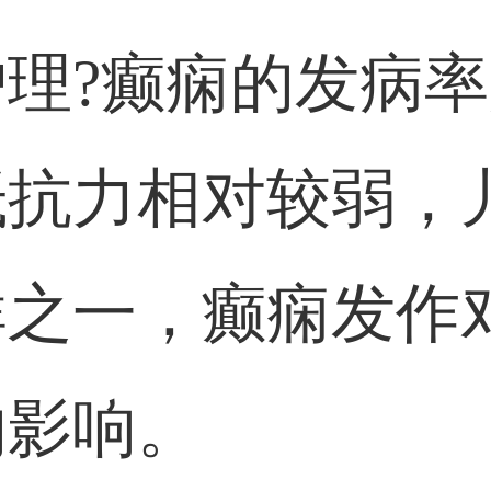
理?癫痫的发病
抵抗力相对较弱，
群之一，癫痫发作
的影响。