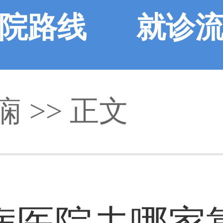
院路线
就诊
痫 >> 正文