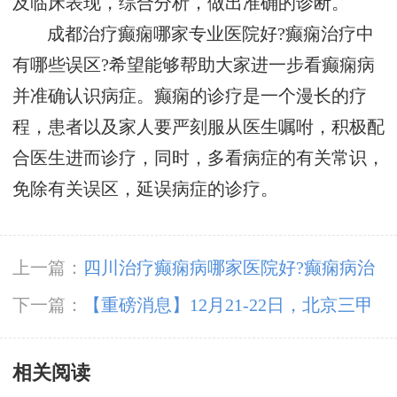
及临床表现，综合分析，做出准确的诊断。
成都治疗癫痫哪家专业医院好?癫痫治疗中
有哪些误区?希望能够帮助大家进一步看癫痫病
并准确认识病症。癫痫的诊疗是一个漫长的疗
程，患者以及家人要严刻服从医生嘱咐，积极配
合医生进而诊疗，同时，多看病症的有关常识，
免除有关误区，延误病症的诊疗。
上一篇：
四川治疗癫痫病哪家医院好?癫痫病治
疗大概要花多少钱?
下一篇：
【重磅消息】12月21-22日，北京三甲
癫痫大咖携手0元会诊，高达12000元援助，名额
相关阅读
有限，速约!