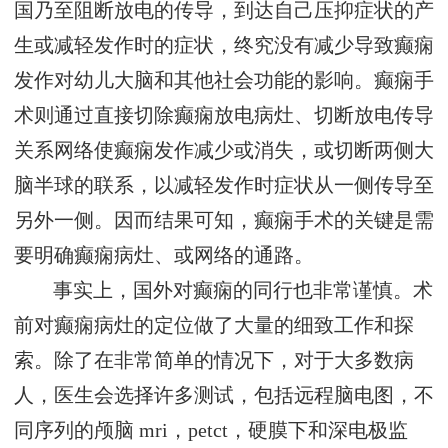
国乃至阻断放电的传导，到达自己压抑症状的产
生或减轻发作时的症状，终究没有减少导致癫痫
发作对幼儿大脑和其他社会功能的影响。癫痫手
术则通过直接切除癫痫放电病灶、切断放电传导
关系网络使癫痫发作减少或消失，或切断两侧大
脑半球的联系，以减轻发作时症状从一侧传导至
另外一侧。因而结果可知，癫痫手术的关键是需
要明确癫痫病灶、或网络的通路。
事实上，国外对癫痫的同行也非常谨慎。术
前对癫痫病灶的定位做了大量的细致工作和探
索。除了在非常简单的情况下，对于大多数病
人，医生会选择许多测试，包括远程脑电图，不
同序列的颅脑 mri，petct，硬膜下和深电极监